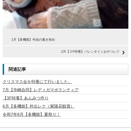
1月【多機能】年始の書き初め
2月【２F特養】バレンタインおやつレク
関連記事
クリスマス会を特養にて行いました。
7月【寺嶋合同】レディガマボランティア
【3F特養】あんみつ作り
6月【多機能】外出レク（紫陽花観賞）
令和7年8月【多機能】夏祭り！